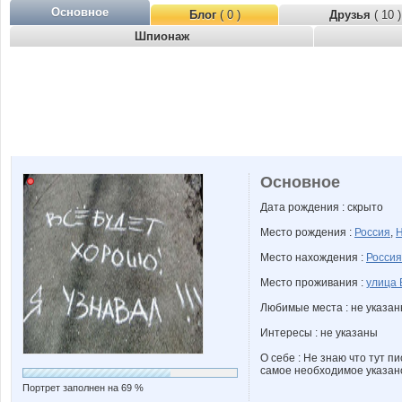
Основное
Блог
( 0 )
Друзья
( 10 )
Шпионаж
Основное
Дата рождения : скрыто
Место рождения :
Россия
,
Н
Место нахождения :
Россия
Место проживания :
улица 
Любимые места : не указа
Интересы : не указаны
О себе : Не знаю что тут пи
самое необходимое указано
Портрет заполнен на 69 %