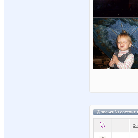
@пельси№ состоит
Фо