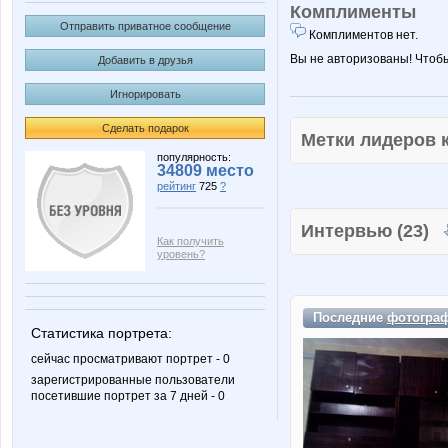
Комплименты
Отправить приватное сообщение
Комплиментов нет.
Вы не авторизованы! Чтоб
Добавить в друзья
Игнорировать
Сделать подарок
Метки лидеров
популярность:
34809 место
рейтинг
725
?
Интервью (23)
Как получить
уровень?
Последние
фотогра
Статистика портрета:
сейчас просматривают портрет - 0
зарегистрированные пользователи
посетившие портрет за 7 дней - 0